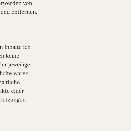
nntwerden von
end entfernen.
n Inhalte ich
ch keine
der jeweilige
nhalte waren
altliche
nkte einer
rletzungen