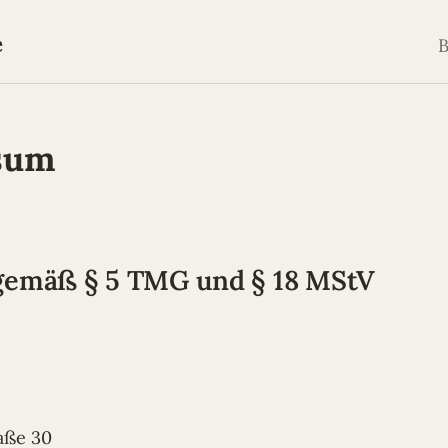
e
B
sum
gemäß § 5 TMG und § 18 MStV
aße 30