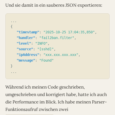
Und sie damit in ein sauberes JSON exportieren:
"timestamp"
: 
"2025-10-25 17:04:35,850"
"handler"
: 
"fail2ban.filter"
"level"
: 
"INFO"
"source"
: 
"[sshd]"
"ipAddress"
: 
"xxx.xxx.xxx.xxx"
"message"
: 
"Found"
Während ich meinen Code geschrieben,
umgeschrieben und korrigiert habe, hatte ich auch
die Performance im Blick. Ich habe meinen Parser-
Funktionsaufruf zwischen zwei