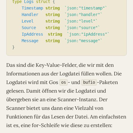
type
Logs
struct
Timestamp
string
`json:"timestamp"`
Handler
string
`json:"handler"`
Level
string
`json:"level"`
Source
string
`json:"source"`
IpAddress
string
`json:"ipAddress"`
Message
string
`json:"message"`
Das sind die Key-Value-Felder, die wir mit den
Informationen aus der Logdatei füllen wollen. Die
Logdatei wird mit Gos
- und
-Paketen
os
bufio
gelesen. Damit öffnen wir die Logdatei und
übergeben sie an eine Scanner-Instanz. Der
Scanner bietet uns dann eine Vielzahl von
Funktionen für das Lesen der Datei. Am einfachsten
ist es, eine for-Schleife wie diese zu erstellen: