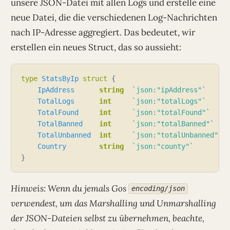
unsere JSON-Datei mit allen Logs und erstelle eine
neue Datei, die die verschiedenen Log-Nachrichten
nach IP-Adresse aggregiert. Das bedeutet, wir
erstellen ein neues Struct, das so aussieht:
type
StatsByIp
struct
IpAddress
string
`json:"ipAddress"`
TotalLogs
int
`json:"totalLogs"`
TotalFound
int
`json:"totalFound"`
TotalBanned
int
`json:"totalBanned"`
TotalUnbanned
int
`json:"totalUnbanned"`
Country
string
`json:"county"`
Hinweis: Wenn du jemals Gos
encoding/json
verwendest, um das Marshalling und Unmarshalling
der JSON-Dateien selbst zu übernehmen, beachte,