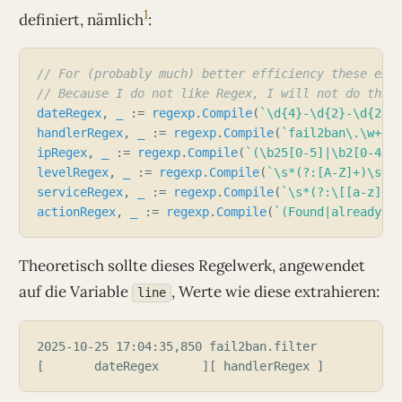
1
definiert, nämlich
:
// For (probably much) better efficiency these exp
// Because I do not like Regex, I will not do this
dateRegex
, 
_
 := 
regexp
.
Compile
(
`\d{4}-\d{2}-\d{2}`
handlerRegex
, 
_
 := 
regexp
.
Compile
(
`fail2ban\.\w+`
ipRegex
, 
_
 := 
regexp
.
Compile
(
`(\b25[0-5]|\b2[0-4][
levelRegex
, 
_
 := 
regexp
.
Compile
(
`\s*(?:[A-Z]+)\s+`
serviceRegex
, 
_
 := 
regexp
.
Compile
(
`\s*(?:\[[a-z]+\
actionRegex
, 
_
 := 
regexp
.
Compile
(
`(Found|already b
Theoretisch sollte dieses Regelwerk, angewendet
auf die Variable
, Werte wie diese extrahieren:
line